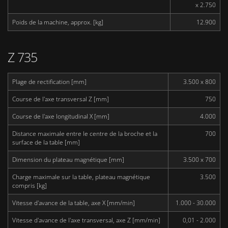
x 2.750
Poids de la machine, approx. [kg]
12.900
Z 735
Plage de rectification [mm]
3.500 x 800
Course de l'axe transversal Z [mm]
750
Course de l'axe longitudinal X [mm]
4.000
Distance maximale entre le centre de la broche et la
700
surface de la table [mm]
Dimension du plateau magnétique [mm]
3.500 x 700
Charge maximale sur la table, plateau magnétique
3.500
compris [kg]
Vitesse d'avance de la table, axe X [mm/min]
1.000 - 30.000
Vitesse d'avance de l'axe transversal, axe Z [mm/min]
0,01 - 2.000