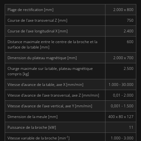
Plage de rectification [mm]
2.000 x 800
Course de l'axe transversal Z [mm]
750
Course de l'axe longitudinal X [mm]
2.400
Distance maximale entre le centre de la broche et la
600
surface de la table [mm]
Dimension du plateau magnétique [mm]
2.000 x 700
Charge maximale sur la table, plateau magnétique
2.500
compris [kg]
Vitesse d'avance de la table, axe X [mm/min]
1.000 - 30.000
Vitesse d'avance de l'axe transversal, axe Z [mm/min]
0,01 - 2.000
Vitesse d'avance de l'axe vertical, axe Y [mm/min]
0,001 - 1.500
Dimension de la meule [mm]
400 x 80 x 127
Puissance de la broche [kW]
11
-1
Vitesse variable de la broche [min
]
1.000 - 3.000