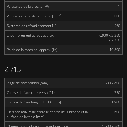
Puissance de la broche [kW]
11
-1
Vitesse variable de la broche [min
]
1.000 - 3.000
Système de refroidissement [L]
560
Encombrement au sol, approx. [mm]
6.930 x 3.380
x 2.750
Poids de la machine, approx. [kg]
10.800
Z 715
Plage de rectification [mm]
1.500 x 800
Course de l'axe transversal Z [mm]
750
Course de l'axe longitudinal X [mm]
1.900
Distance maximale entre le centre de la broche et la
600
surface de la table [mm]
Dimension du plateau magnétique [mm]
1.500 x 700