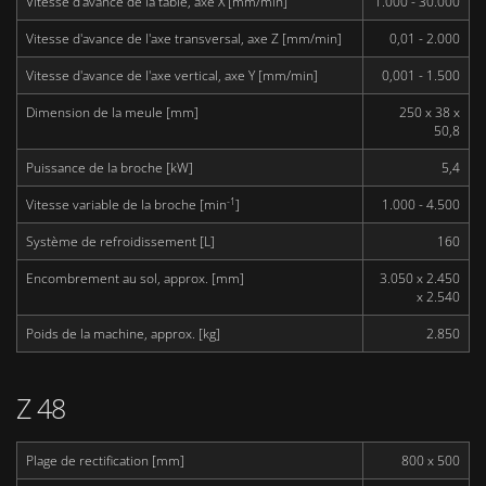
Vitesse d'avance de la table, axe X [mm/min]
1.000 - 30.000
Vitesse d'avance de l'axe transversal, axe Z [mm/min]
0,01 - 2.000
Vitesse d'avance de l'axe vertical, axe Y [mm/min]
0,001 - 1.500
Dimension de la meule [mm]
250 x 38 x
50,8
Puissance de la broche [kW]
5,4
-1
Vitesse variable de la broche [min
]
1.000 - 4.500
Système de refroidissement [L]
160
Encombrement au sol, approx. [mm]
3.050 x 2.450
x 2.540
Poids de la machine, approx. [kg]
2.850
Z 48
Plage de rectification [mm]
800 x 500