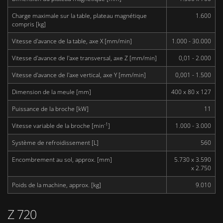
Charge maximale sur la table, plateau magnétique
1.600
compris [kg]
Vitesse d'avance de la table, axe X [mm/min]
1.000 - 30.000
Vitesse d'avance de l'axe transversal, axe Z [mm/min]
0,01 - 2.000
Vitesse d'avance de l'axe vertical, axe Y [mm/min]
0,001 - 1.500
Dimension de la meule [mm]
400 x 80 x 127
Puissance de la broche [kW]
11
-1
Vitesse variable de la broche [min
]
1.000 - 3.000
Système de refroidissement [L]
560
Encombrement au sol, approx. [mm]
5.730 x 3.590
x 2.750
Poids de la machine, approx. [kg]
9.010
Z 720