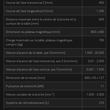
Course de l'axe transversal Z [mm]
450
Course de l'axe longitudinal X [mm]
1.200
Distance maximale entre le centre de la broche et la
600
surface de la table [mm]
Dimension du plateau magnétique [mm]
800 x 400
Charge maximale sur la table, plateau magnétique
700
compris [kg]
Vitesse d'avance de la table, axe X [mm/min]
1.000 - 30.000
Vitesse d'avance de l'axe transversal, axe Z [mm/min]
0,01 - 2.000
Vitesse d'avance de l'axe vertical, axe Y [mm/min]
0,001 - 1.500
Dimension de la meule [mm]
400 x 50 x 127
Puissance de la broche [kW]
11
-1
Vitesse variable de la broche [min
]
1.000 - 3.000
Système de refroidissement [L]
270