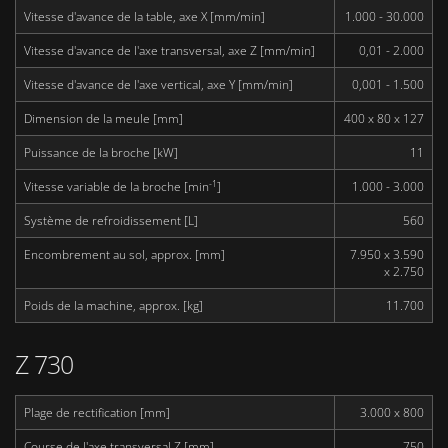
Vitesse d'avance de la table, axe X [mm/min]
1.000 - 30.000
Vitesse d'avance de l'axe transversal, axe Z [mm/min]
0,01 - 2.000
Vitesse d'avance de l'axe vertical, axe Y [mm/min]
0,001 - 1.500
Dimension de la meule [mm]
400 x 80 x 127
Puissance de la broche [kW]
11
-1
Vitesse variable de la broche [min
]
1.000 - 3.000
Système de refroidissement [L]
560
Encombrement au sol, approx. [mm]
7.950 x 3.590
x 2.750
Poids de la machine, approx. [kg]
11.700
Z 730
Plage de rectification [mm]
3.000 x 800
Course de l'axe transversal Z [mm]
750