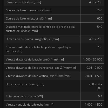
Plage de rectification [mm]
400 x 250
Course de l'axe transversal Z [mm]
220
Course de l'axe longitudinal X [mm]
600
Distance maximale entre le centre de la broche et la
540
surface de la table [mm]
Dimension du plateau magnétique [mm]
400 x 200
Charge maximale sur la table, plateau magnétique
250
compris [kg]
Vitesse d'avance de la table, axe X [mm/min]
1.000 - 30.000
Vitesse d'avance de l'axe transversal, axe Z [mm/min]
0,01 - 2.000
Vitesse d'avance de l'axe vertical, axe Y [mm/min]
0,001 - 1.500
Dimension de la meule [mm]
250 x 38 x
50,8
Puissance de la broche [kW]
5,4
-1
Vitesse variable de la broche [min
]
1.000 - 4.500