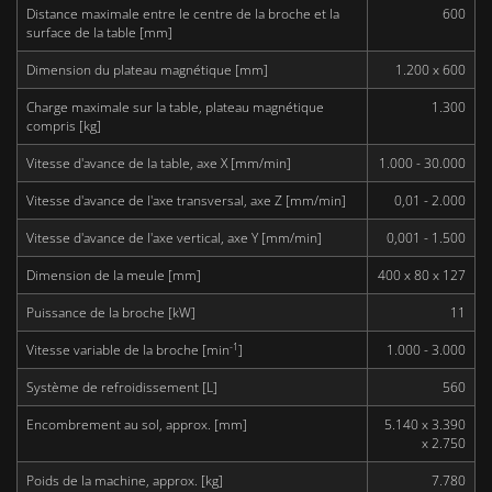
Distance maximale entre le centre de la broche et la
600
surface de la table [mm]
Dimension du plateau magnétique [mm]
1.200 x 600
Charge maximale sur la table, plateau magnétique
1.300
compris [kg]
Vitesse d'avance de la table, axe X [mm/min]
1.000 - 30.000
Vitesse d'avance de l'axe transversal, axe Z [mm/min]
0,01 - 2.000
Vitesse d'avance de l'axe vertical, axe Y [mm/min]
0,001 - 1.500
Dimension de la meule [mm]
400 x 80 x 127
Puissance de la broche [kW]
11
-1
Vitesse variable de la broche [min
]
1.000 - 3.000
Système de refroidissement [L]
560
Encombrement au sol, approx. [mm]
5.140 x 3.390
x 2.750
Poids de la machine, approx. [kg]
7.780