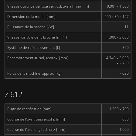
Vitesse d'avance de l'axe vertical, axe Y [mm/min]
0,001 - 1.500
Dimension de la meule [mm]
400 x 80 x 127
Puissance de la broche [kW]
11
-1
Vitesse variable de la broche [min
]
1.000 - 3.000
Système de refroidissement [L]
560
Encombrement au sol, approx. [mm]
4.740 x 3.030
x 2.750
Poids de la machine, approx. [kg]
7.030
Z 612
Plage de rectification [mm]
1.200 x 700
Course de l'axe transversal Z [mm]
650
Course de l'axe longitudinal X [mm]
1.600