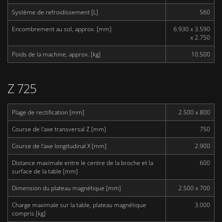
Système de refroidissement [L]
560
Encombrement au sol, approx. [mm]
6.930 x 3.590
x 2.750
Poids de la machine, approx. [kg]
10.500
Z 725
Plage de rectification [mm]
2.500 x 800
Course de l'axe transversal Z [mm]
750
Course de l'axe longitudinal X [mm]
2.900
Distance maximale entre le centre de la broche et la
600
surface de la table [mm]
Dimension du plateau magnétique [mm]
2.500 x 700
Charge maximale sur la table, plateau magnétique
3.000
compris [kg]