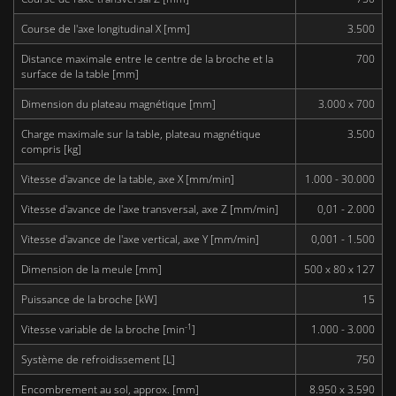
Course de l'axe longitudinal X [mm]
3.500
Distance maximale entre le centre de la broche et la
700
surface de la table [mm]
Dimension du plateau magnétique [mm]
3.000 x 700
Charge maximale sur la table, plateau magnétique
3.500
compris [kg]
Vitesse d'avance de la table, axe X [mm/min]
1.000 - 30.000
Vitesse d'avance de l'axe transversal, axe Z [mm/min]
0,01 - 2.000
Vitesse d'avance de l'axe vertical, axe Y [mm/min]
0,001 - 1.500
Dimension de la meule [mm]
500 x 80 x 127
Puissance de la broche [kW]
15
-1
Vitesse variable de la broche [min
]
1.000 - 3.000
Système de refroidissement [L]
750
Encombrement au sol, approx. [mm]
8.950 x 3.590